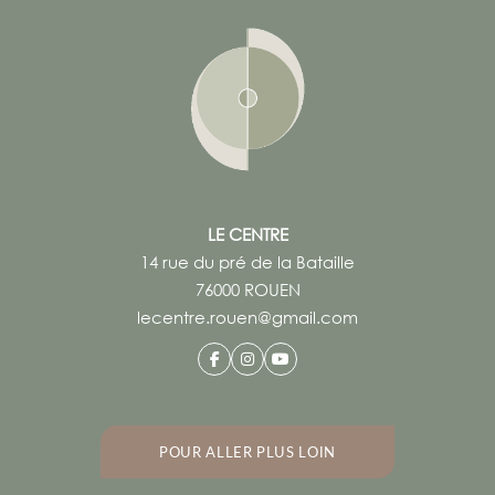
Maïté Menard
HATHA Yoga - BÁRA
Mardi, 19:30 - 20:30
YOGA Matinal
Mercredi, 08:30 - 09:30
Martin CROGUENNEC
YOGA de Samara
Mercredi, 10:45 - 12:00
LE CENTRE
Monika WOHLGEMUTH
14 rue du pré de la Bataille
YIN Yoga
76000 ROUEN
Mercredi, 18:00 - 19:00
lecentre.rouen@gmail.com
Stéfanie LOLIVRET
BIHAR YOGA
Mercredi, 19:30 - 20:30
Stéfanie LOLIVRET 06 64 48 10 10
GYM Posturale
POUR ALLER PLUS LOIN
Jeudi, 09:30 - 10:30
Olivier GUILLAUMET