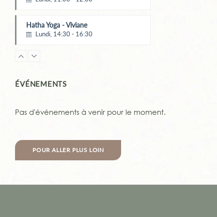
Luc MARTIN
Hatha Yoga - Viviane
Lundi, 14:30 - 16:30
YOGA de Samara
Lundi, 18:00 - 19:30
Monika WOHLGEMUTH
ÉVÉNEMENTS
YIN Yoga
Lundi, 20:00 - 21:00
Pas d'événements à venir pour le moment.
Stéfanie LOLIVRET
Pilates & fascias
Mardi, 10:45 - 11:45
POUR ALLER PLUS LOIN
Maïté Menard
Pilates - Luc martin
Mardi, 12:30 - 13:30
Luc MARTIN
Pilates & fascias
Mardi, 18:00 - 19:00