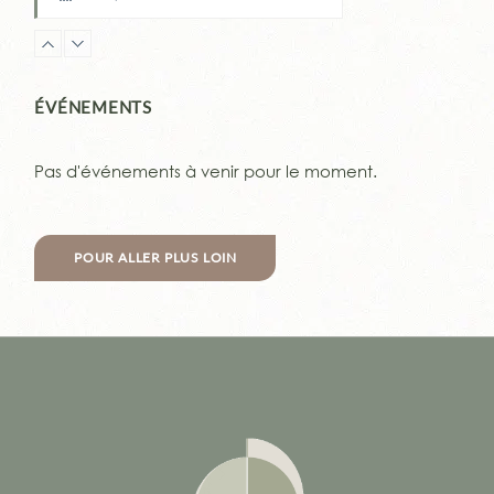
YOGA de Samara
Lundi, 18:00 - 19:30
Monika WOHLGEMUTH
ÉVÉNEMENTS
YIN Yoga
Lundi, 20:00 - 21:00
Pas d'événements à venir pour le moment.
Stéfanie LOLIVRET
Pilates & fascias
Mardi, 10:45 - 11:45
POUR ALLER PLUS LOIN
Maïté Menard
Pilates - Luc martin
Mardi, 12:30 - 13:30
Luc MARTIN
Pilates & fascias
Mardi, 18:00 - 19:00
Maïté Menard
HATHA Yoga - BÁRA
Mardi, 19:30 - 20:30