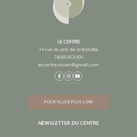
YOGA Matinal
Mercredi, 08:30 - 09:30
Martin CROGUENNEC
YOGA de Samara
Mercredi, 10:45 - 12:00
LE CENTRE
Monika WOHLGEMUTH
14 rue du pré de la Bataille
YIN Yoga
76000 ROUEN
Mercredi, 18:00 - 19:00
lecentre.rouen@gmail.com
Stéfanie LOLIVRET
BIHAR YOGA
Mercredi, 19:30 - 20:30
Stéfanie LOLIVRET 06 64 48 10 10
GYM Posturale
POUR ALLER PLUS LOIN
Jeudi, 09:30 - 10:30
Olivier GUILLAUMET
Pilates - Luc martin
NEWSLETTER DU CENTRE
Jeudi, 11:00 - 12:00
Luc MARTIN