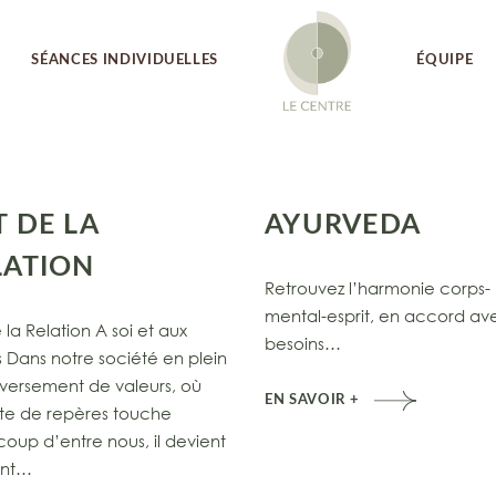
SÉANCES INDIVIDUELLES
ÉQUIPE
T DE LA
AYURVEDA
LATION
Retrouvez l’harmonie corps-
mental-esprit, en accord av
 la Relation A soi et aux
besoins…
s Dans notre société en plein
versement de valeurs, où
EN SAVOIR +
rte de repères touche
oup d’entre nous, il devient
ent…