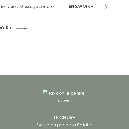
hérapie : Massage sonore
EN SAVOIR +
r…
VOIR +
LE CENTRE
14 rue du pré de la Bataille