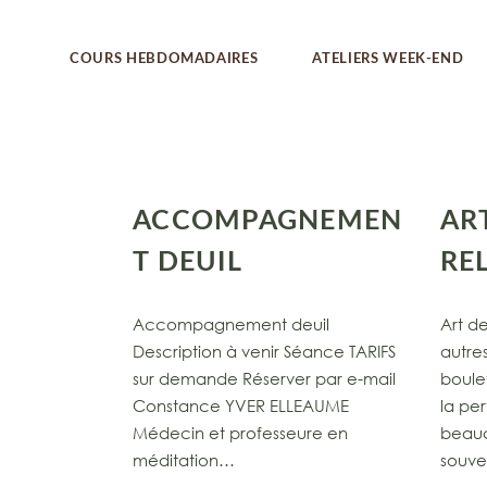
Yoga
COURS HEBDOMADAIRES
ATELIERS WEEK-END
Pilates
Gym posturale
Antigym®
Yoga
Pilates
ACCOMPAGNEMEN
AR
Gym posturale
T DEUIL
RE
Antigym®
Accompagnement deuil
Art de
Description à venir Séance TARIFS
autre
sur demande Réserver par e-mail
boule
Constance YVER ELLEAUME
la pe
Médecin et professeure en
beauc
méditation…
souv