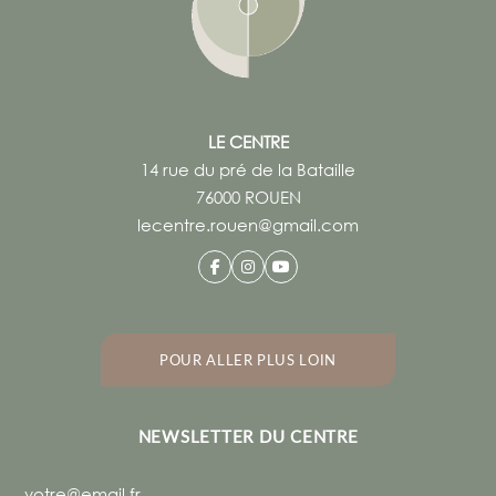
YOGA Matinal
Mercredi, 08:30 - 09:30
Martin CROGUENNEC
YOGA de Samara
Mercredi, 10:45 - 12:00
LE CENTRE
Monika WOHLGEMUTH
14 rue du pré de la Bataille
YIN Yoga
76000 ROUEN
Mercredi, 18:00 - 19:00
lecentre.rouen@gmail.com
Stéfanie LOLIVRET
BIHAR YOGA
Mercredi, 19:30 - 20:30
Stéfanie LOLIVRET 06 64 48 10 10
GYM Posturale
POUR ALLER PLUS LOIN
Jeudi, 09:30 - 10:30
Olivier GUILLAUMET
Pilates - Luc martin
NEWSLETTER DU CENTRE
Jeudi, 11:00 - 12:00
Luc MARTIN