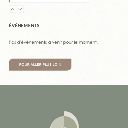
YOGA de Samara
Lundi, 18:00 - 19:30
Monika WOHLGEMUTH
ÉVÉNEMENTS
YIN Yoga
Lundi, 20:00 - 21:00
Pas d'événements à venir pour le moment.
Stéfanie LOLIVRET
Pilates & fascias
Mardi, 10:45 - 11:45
POUR ALLER PLUS LOIN
Maïté Menard
Pilates - Luc martin
Mardi, 12:30 - 13:30
Luc MARTIN
Pilates & fascias
Mardi, 18:00 - 19:00
Maïté Menard
HATHA Yoga - BÁRA
Mardi, 19:30 - 20:30