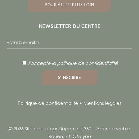
GYM Posturale
POUR ALLER PLUS LOIN
Jeudi, 09:30 - 10:30
Olivier GUILLAUMET
Pilates - Luc martin
NEWSLETTER DU CENTRE
Jeudi, 11:00 - 12:00
Luc MARTIN
J'accepte
la politique de confidentialité
Politique de confidentialité
•
Mentions légales
© 2026
Site réalisé par Dopamine 360 – Agence web à
Rouen
, x
COM’you