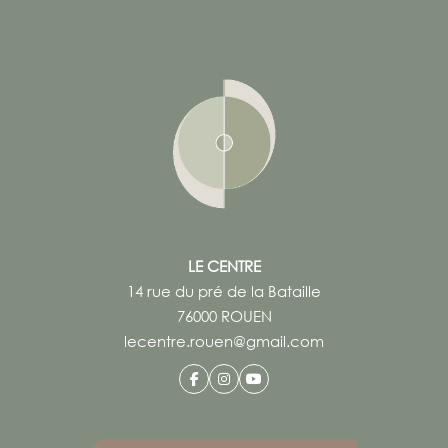
Pilates & fascias
Mardi, 18:00 - 19:00
Maïté Menard
HATHA Yoga - BÁRA
Mardi, 19:30 - 20:30
YOGA Matinal
Mercredi, 08:30 - 09:30
Martin CROGUENNEC
YOGA de Samara
Mercredi, 10:45 - 12:00
LE CENTRE
Monika WOHLGEMUTH
14 rue du pré de la Bataille
YIN Yoga
76000 ROUEN
Mercredi, 18:00 - 19:00
lecentre.rouen@gmail.com
Stéfanie LOLIVRET
BIHAR YOGA
Mercredi, 19:30 - 20:30
Stéfanie LOLIVRET 06 64 48 10 10