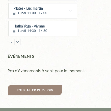
Maïté Menard
Pilates - Luc martin
Lundi, 11:00 - 12:00
Luc MARTIN
Hatha Yoga - Viviane
Lundi, 14:30 - 16:30
YOGA de Samara
Lundi, 18:00 - 19:30
Monika WOHLGEMUTH
ÉVÉNEMENTS
YIN Yoga
Lundi, 20:00 - 21:00
Pas d'événements à venir pour le moment.
Stéfanie LOLIVRET
Pilates & fascias
Mardi, 10:45 - 11:45
POUR ALLER PLUS LOIN
Maïté Menard
Pilates - Luc martin
Mardi, 12:30 - 13:30
Luc MARTIN