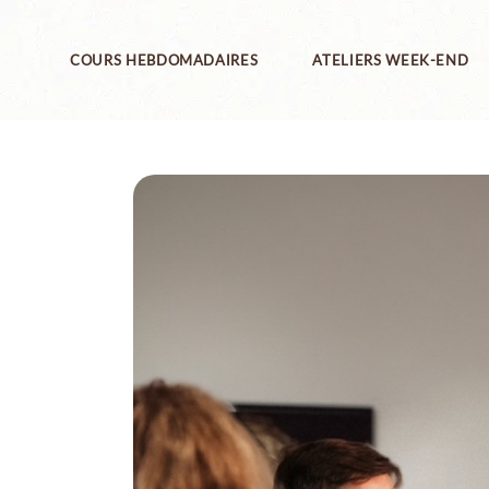
Skip
to
the
Yoga
content
COURS HEBDOMADAIRES
ATELIERS WEEK-END
Pilates
Gym posturale
Antigym®
Yoga
Pilates
Gym posturale
Antigym®