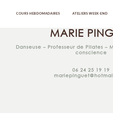
Yoga
COURS HEBDOMADAIRES
ATELIERS WEEK-END
Pilates
MARIE PIN
Gym posturale
Antigym®
Yoga
Danseuse – Professeur de Pilates – 
Pilates
conscience
Gym posturale
Antigym®
06 24 25 19 19
mariepinguet@hotmai