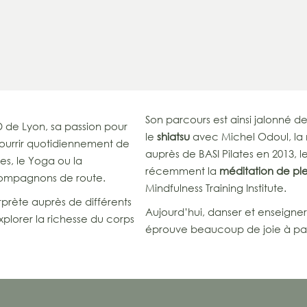
Son parcours est ainsi jalonné de 
e Lyon, sa passion pour
le
shiatsu
avec Michel Odoul, l
urrir quotidiennement de
auprès de BASI Pilates en 2013, l
es, le Yoga ou la
récemment la
méditation de
pl
 compagnons de route.
Mindfulness Training Institute.
rprète auprès de différents
Aujourd’hui, danser et enseigner
plorer la richesse du corps
éprouve beaucoup de joie à part